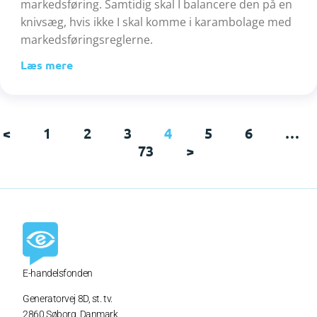
markedsføring. Samtidig skal I balancere den på en
knivsæg, hvis ikke I skal komme i karambolage med
markedsføringsreglerne.
Læs mere
<
1
2
3
4
5
6
…
73
>
E-handelsfonden
Generatorvej 8D,
st. tv.
2860 Søborg, Danmark