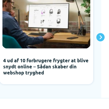
4 ud af 10 forbrugere frygter at blive
W
snydt online – Sådan skaber din
f
webshop tryghed