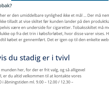
obak?
or her er den umiddelbare synlighed ikke et mål … Der må ne
ikke tilladt at vise skiltet før kunden lander på den produktk
pelvis være en underside for cigaretter. Tobaksskiltet må 
ukke op fra det trin i købsforløbet, hvor disse varer vises.
indtil købet er gennemført. Det er igen op til den enkelte w
vis du stadig er i tvivl
 munden her, for der er frit valg, og så alligevel
ivl, er du altid velkommen til at kontakte vores
90 i åbningstiden ml. 9.00 – 12.00 / 12.30 –