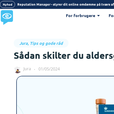
Reputation Manager - styrer dit online omdømme på tværs af
Nyhed
For forbrugere
Fo
Jura
,
Tips og gode råd
Sådan skilter du alder
Jura
01/05/2024