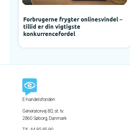
Forbrugerne frygter onlinesvindel –
tillid er din vigtigste
konkurrencefordel
E-handelsfonden
Generatorvej 8D,
st. tv.
2860 Søborg, Danmark
Tlf.: 44 85 85 90