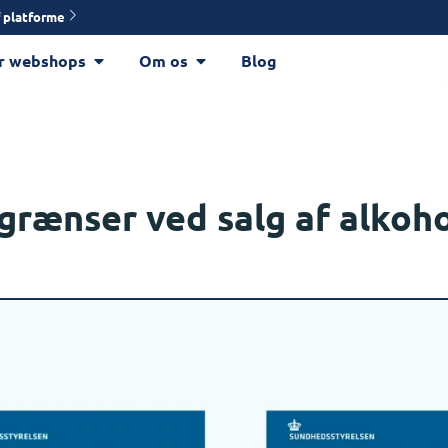
 platforme
r webshops
Om os
Blog
sgrænser ved salg af alkoh