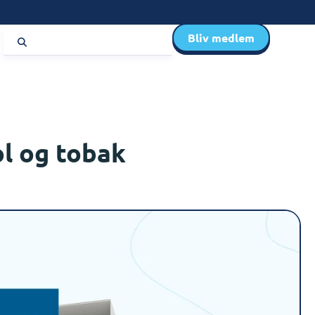
Bliv medlem
ol og tobak