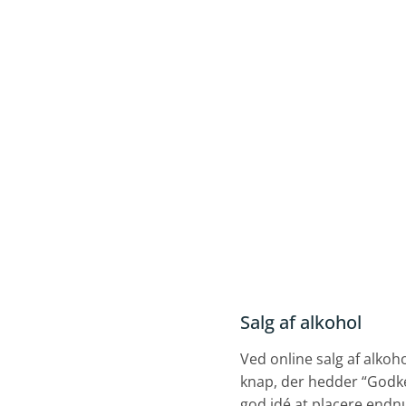
Salg af alkohol
Ved online salg af alkoh
knap, der hedder “Godke
god idé at placere endnu