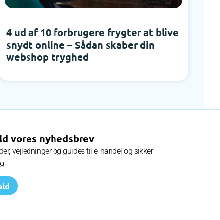
4 ud af 10 forbrugere frygter at blive
W
snydt online – Sådan skaber din
f
webshop tryghed
ld vores nyhedsbrev
er, vejledninger og guides til e-handel og sikker
ng
eld