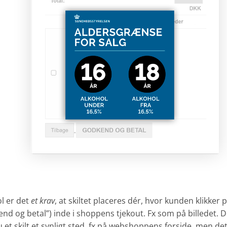
ol er det
et krav
, at skiltet placeres dér, hvor kunden klikker
nd og betal”) inde i shoppens tjekout. Fx som på billedet.
 et skilt et synligt sted, fx på webshoppens forside, men det 