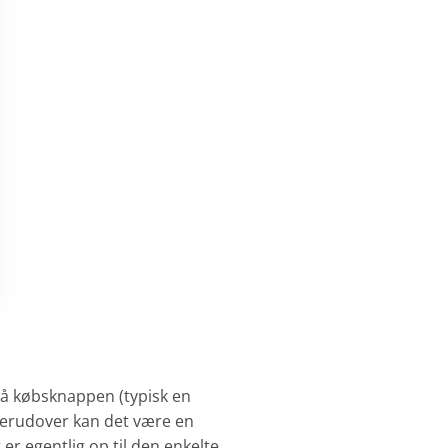
 på købsknappen (typisk en
 Derudover kan det være en
er egentlig op til den enkelte