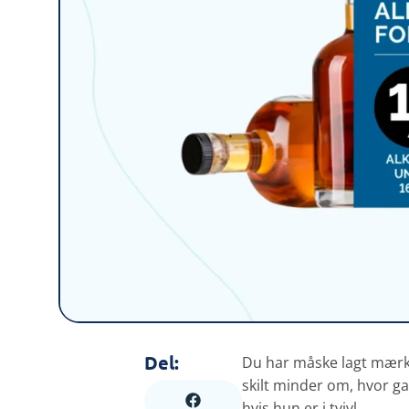
Del:
Du har måske lagt mærke 
skilt minder om, hvor 
hvis hun er i tvivl.