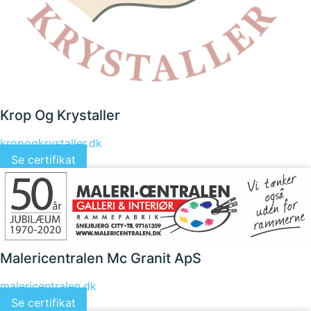
Krop Og Krystaller
kropogkrystaller.dk
Se certifikat
Malericentralen Mc Granit ApS
malericentralen.dk
Se certifikat