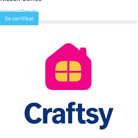
nissencoffee.dk
Se certifikat