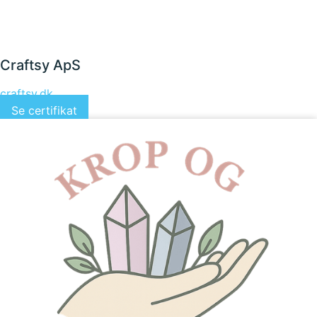
Craftsy ApS
craftsy.dk
Se certifikat