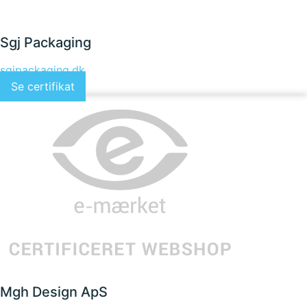
Sgj Packaging
sgjpackaging.dk
Se certifikat
Mgh Design ApS