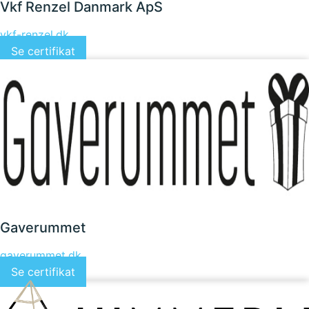
Vkf Renzel Danmark ApS
vkf-renzel.dk
Se certifikat
Gaverummet
gaverummet.dk
Se certifikat