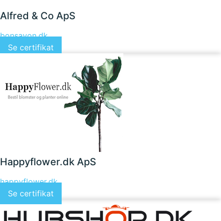
Alfred & Co ApS
bonsavon.dk
Se certifikat
Happyflower.dk ApS
happyflower.dk
Se certifikat