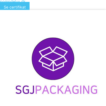
pompdelux.dk
Se certifikat