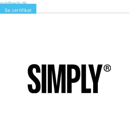
guldbech.dk
Se certifikat