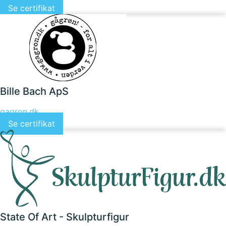
Se certifikat
Bille Bach ApS
gagron.dk
Se certifikat
State Of Art - Skulpturfigur