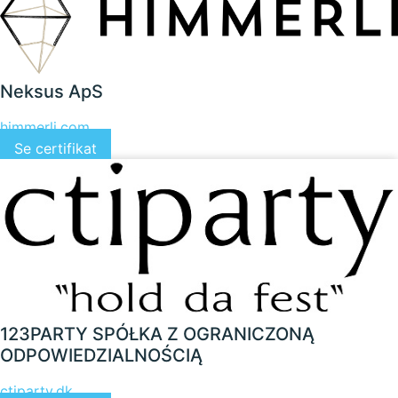
Neksus ApS
himmerli.com
Se certifikat
123PARTY SPÓŁKA Z OGRANICZONĄ
ODPOWIEDZIALNOŚCIĄ
ctiparty.dk