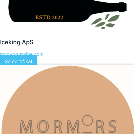
Iceking ApS
mycypruswine.com
Se certifikat