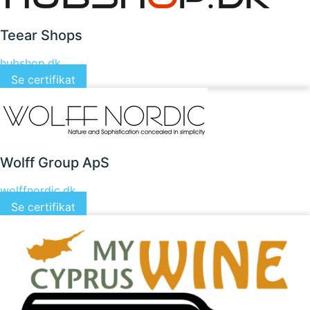
Teear Shops
hubshop.dk
Se certifikat
Wolff Group ApS
wolffnordic.dk
Se certifikat