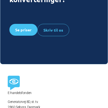
Se priser
Skriv til os
E-handelsfonden
Generatorvej 8D,
st. tv.
2860 Søborg, Danmark