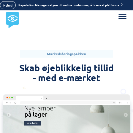
Reputation Manager - styrer dit online omdømme på tværs af platforme
Nyhed
Markedsføringspakken
Skab øjeblikkelig tillid
- med e-mærket