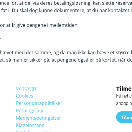
e for, at de, via deres betalingsløsning, kan slette reserv
e fat i. Du skal dog kunne dokumentere, at du har kontaktet e
r at frigive pengene i mellemtiden.
e
ævet med det samme, og da man ikke kan hæve et større bel
, så man er sikker på, at pengene også er på kortet, når de
Tilme
Vedtægter
Cookies
Få nyhed
Persondatapolitikker
shoppi
Retningslinjer
Tilm
Medlemsbetingelser
Klageinstans