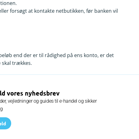
ationen.
ller forsøgt at kontakte netbutikken, før banken vil
øb end der er til rådighed på ens konto, er det
 skal trækkes.
ld vores nyhedsbrev
er, vejledninger og guides til e-handel og sikker
ng
eld