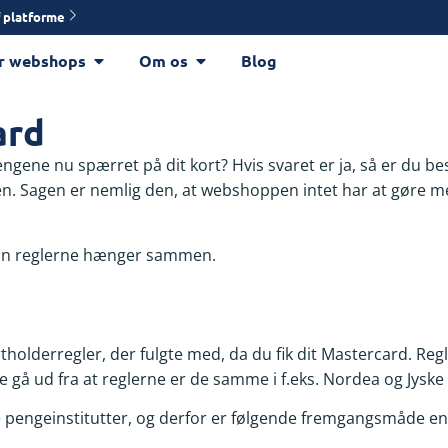
 platforme
r webshops
Om os
Blog
ard
gene nu spærret på dit kort? Hvis svaret er ja, så er du bes
n. Sagen er nemlig den, at webshoppen intet har at gøre me
dan reglerne hænger sammen.
rtholderregler, der fulgte med, da du fik dit Mastercard. R
 gå ud fra at reglerne er de samme i f.eks. Nordea og Jyske
ke pengeinstitutter, og derfor er følgende fremgangsmåde en