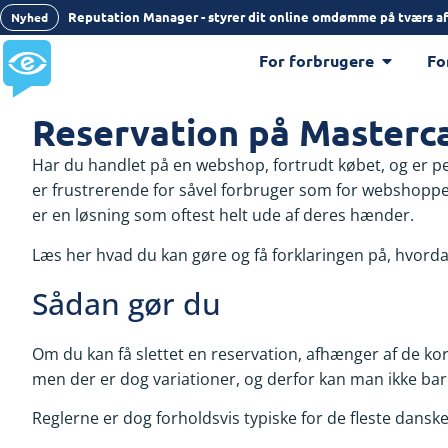
Reputation Manager - styrer dit online omdømme på tværs af
Nyhed
For forbrugere
Fo
Reservation på Masterc
Har du handlet på en webshop, fortrudt købet, og er pen
er frustrerende for såvel forbruger som for webshoppe
er en løsning som oftest helt ude af deres hænder.
Læs her hvad du kan gøre og få forklaringen på, hvor
Sådan gør du
Om du kan få slettet en reservation, afhænger af de ko
men der er dog variationer, og derfor kan man ikke bare
Reglerne er dog forholdsvis typiske for de fleste dans