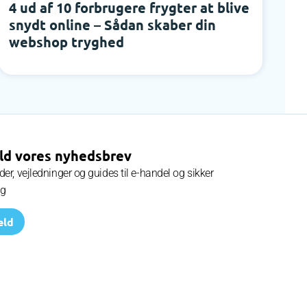
4 ud af 10 forbrugere frygter at blive
W
snydt online – Sådan skaber din
f
webshop tryghed
ld vores nyhedsbrev
er, vejledninger og guides til e-handel og sikker
ng
eld