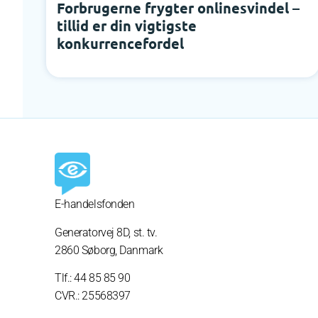
Forbrugerne frygter onlinesvindel –
tillid er din vigtigste
konkurrencefordel
E-handelsfonden
Generatorvej 8D,
st. tv.
2860 Søborg, Danmark
Tlf.: 44 85 85 90
CVR.: 25568397