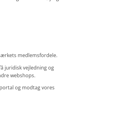
-mærkets medlemsfordele.
 få juridisk vejledning og
 andre webshops.
sportal og modtag vores