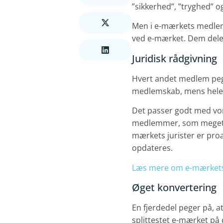
”sikkerhed”, ”tryghed” 
Men i e-mærkets medle
ved e-mærket. Dem deler
Juridisk rådgivning
Hvert andet medlem pege
medlemskab, mens hele t
Det passer godt med vor
medlemmer, som meget akt
mærkets jurister er proa
opdateres.
Læs mere om e-mærkets j
Øget konvertering
En fjerdedel peger på,
splittestet e-mærket på 