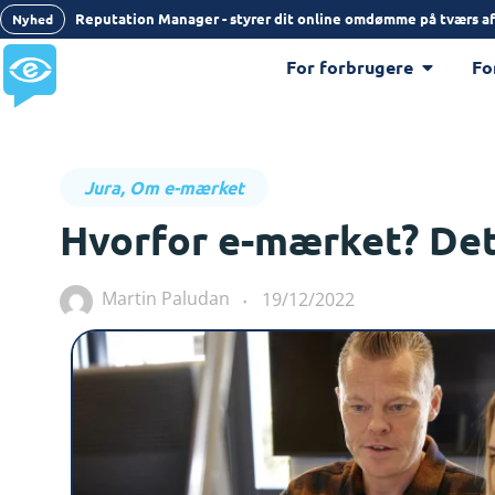
Reputation Manager - styrer dit online omdømme på tværs af
Nyhed
For forbrugere
Fo
Jura
,
Om e-mærket
Hvorfor e-mærket? De
Martin Paludan
19/12/2022