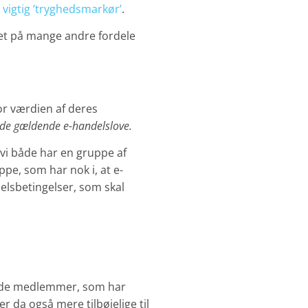
vigtig ’tryghedsmarkør’
.
t på mange andre fordele
or værdien af deres
de gældende e-handelslove.
vi både har en gruppe af
pe, som har nok i, at e-
delsbetingelser, som skal
g de medlemmer, som har
 da også mere tilbøjelige til