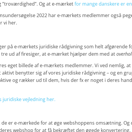
og ”troværdighed”. Og at e-mærket
for mange danskere er en 
msundersøgelse 2022 har e-mærkets medlemmer også pege
 vi her.
r på e-mærkets juridiske rådgivning som helt afgørende f
re ud af firesiger, at e-mærket hjælper dem med at
overhol
es eget billede af e-mærkets medlemmer. Vi ved nemlig, at 
ivt benytter sig af vores juridiske rådgivning – og en grup
ktive og rækker ud til dem, hvis der fx er noget i deres han
uridiske vejledning her.
 at de er e-mærkede for at øge webshoppens omsætning. O
deres webshop for at få bekræftet den øgede konvertering, er