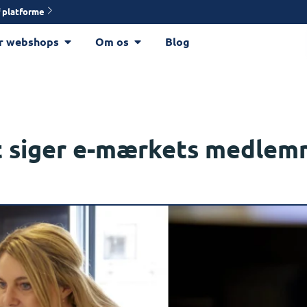
 platforme
r webshops
Om os
Blog
t siger e-mærkets medlem