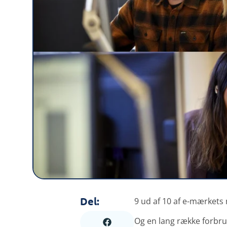
Del:
9 ud af 10 af e-mærket
Og en lang række forbr